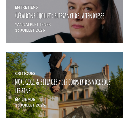
ENTRETIENS
Géraldine Chollet : puissance de la tendresse
YANNAÏ PLETTENER
16 JUILLET 2026
CRITIQUES
NOX, GIGI & SILLAGES : des corps et des voix sous
les pins
ÉMILIE ADE
16 JUILLET 2026