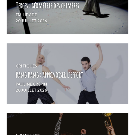
Terces : géométrie des chimères
ÉMILIE ADE
20 JUILLET 2026
CRITIQUES
Bang Bang : apprivoiser l’effort
PAULINE CRÉPIN
20 JUILLET 2026