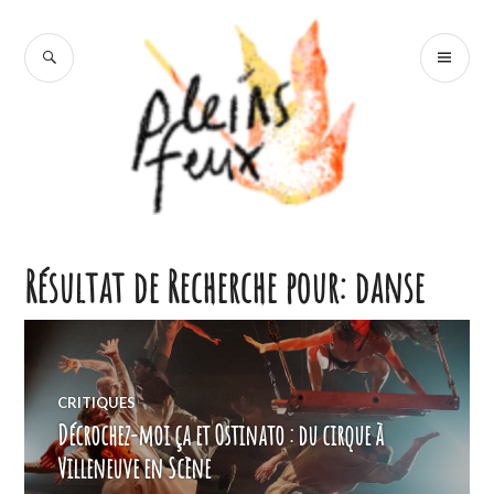
Accéder
au
RECHERCHE
ME
contenu
PR
principal
Pleins Feux
Résultat de Recherche pour:
danse
CRITIQUES
Décrochez-moi ça et Ostinato : du cirque à
Villeneuve en Scène