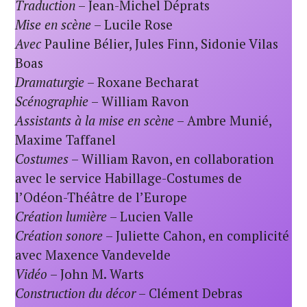
Traduction
– Jean-Michel Déprats
Mise en scène
– Lucile Rose
Avec
Pauline Bélier, Jules Finn, Sidonie Vilas
Boas
Dramaturgie
– Roxane Becharat
Scénographie
– William Ravon
Assistants à la mise en scène
– Ambre Munié,
Maxime Taffanel
Costumes
– William Ravon, en collaboration
avec le service Habillage-Costumes de
l’Odéon-Théâtre de l’Europe
Création lumière
– Lucien Valle
Création sonore
– Juliette Cahon, en complicité
avec Maxence Vandevelde
Vidéo
– John M. Warts
Construction du décor
– Clément Debras