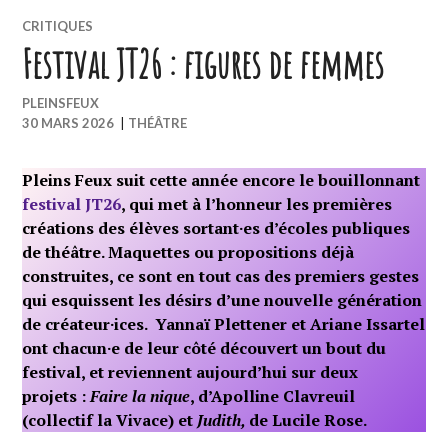
CRITIQUES
Festival JT26 : figures de femmes
PLEINSFEUX
30 MARS 2026
|
THÉÂTRE
Pleins Feux suit cette année encore le bouillonnant
festival JT26
, qui met à l’honneur les premières
créations des élèves sortant·es d’écoles publiques
de théâtre. Maquettes ou propositions déjà
construites, ce sont en tout cas des premiers gestes
qui esquissent les désirs d’une nouvelle génération
de créateur·ices. Yannaï Plettener et Ariane Issartel
ont chacun
·
e de leur côté découvert un bout du
festival, et reviennent aujourd’hui sur deux
projets :
Faire la nique
, d’Apolline Clavreuil
(collectif la Vivace) et
Judith,
de Lucile Rose.