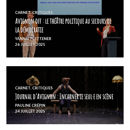
CARNET
,
CRITIQUES
Avignon off : le théâtre politique au secours de
la démocratie
YANNAÏ PLETTENER
26 JUILLET 2025
CARNET
,
CRITIQUES
Journal d’Avignon : Incarner le seul·e en scène
PAULINE CRÉPIN
24 JUILLET 2025