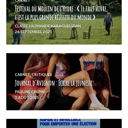
CARNET
Festival du Moulin de l’Hydre : « Il faut vivre,
c’est la plus grande réussite du monde »
CLAIRE SAUMANDE KARAGUEUZIAN
26 SEPTEMBRE 2025
CARNET
,
CRITIQUES
Journal d’Avignon : Écrire la jeunesse
PAULINE CRÉPIN
3 AOÛT 2025