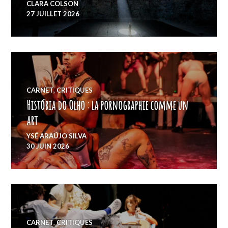
CLARA COLSON
27 JUILLET 2026
CARNET
,
CRITIQUES
História do Olho : la pornographie comme un
art
YSÉ ARAÚJO SILVA
30 JUIN 2026
CARNET
,
CRITIQUES