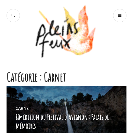
Accéder
au
RECHERCHE
ME
contenu
PR
principal
Pleins Feux
Catégorie :
Carnet
CARNET
80ᵉ édition du Festival d’Avignon : Palais de
mémoires