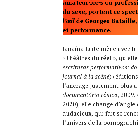
amateur·ice·s ou profess
du sexe, portent ce spec
l’œil
de Georges Bataille,
et performance.
Janaína Leite mène avec l
« théâtres du réel », qu’e
escrituras performativas: do
journal à la scène
) (édition
l’ancrage justement plus 
documentário cênico
, 2009,
2020), elle change d’angle 
audacieux, qui fait se renc
l’univers de la pornographi