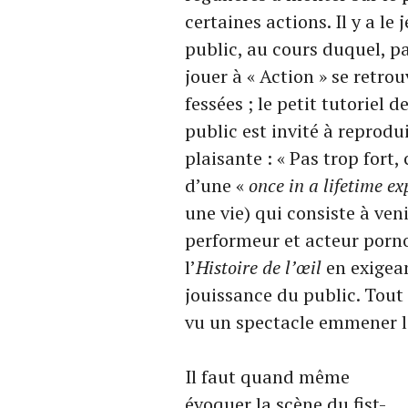
certaines actions. Il y a le 
public, au cours duquel, p
jouer à « Action » se retrou
fessées ; le petit tutoriel d
public est invité à reprod
plaisante : « Pas trop fort, 
d’une «
once in a lifetime e
une vie) qui consiste à ven
performeur et acteur porno,
l’
Histoire de l’œil
en exigea
jouissance du public. Tout e
vu un spectacle emmener le
Il faut quand même
évoquer la scène du fist-