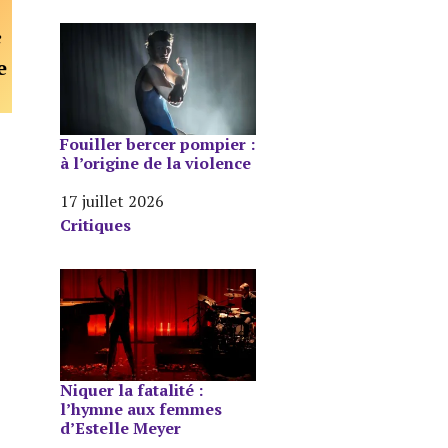
e
e
Fouiller bercer pompier :
à l’origine de la violence
Date
17 juillet 2026
Par rapport à
Critiques
Niquer la fatalité :
l’hymne aux femmes
d’Estelle Meyer