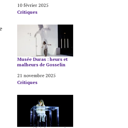
Date
10 février 2025
Par rapport à
Critiques
e
Musée Duras : heurs et
malheurs de Gosselin
Date
21 novembre 2025
Par rapport à
Critiques