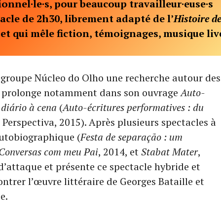
ionnel·le·s, pour beaucoup travailleur·euse·s
tacle de 2h30, librement adapté de l’
Histoire d
 et qui mêle fiction, témoignages, musique liv
e groupe Núcleo do Olho une recherche autour des
lle prolonge notamment dans son ouvrage
Auto-
 diário à cena
(
Auto-écritures performatives : du
s Perspectiva, 2015). Après plusieurs spectacles à
autobiographique (
Festa de separação : um
Conversas com meu Pai
, 2014, et
Stabat Mater
,
d’attaque et présente ce spectacle hybride et
ontrer l’œuvre littéraire de Georges Bataille et
e.