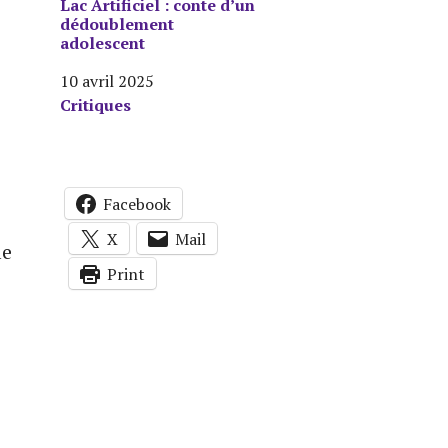
Lac Artificiel : conte d’un
dédoublement
adolescent
Date
10 avril 2025
Par rapport à
Critiques
Facebook
X
Mail
le
Print