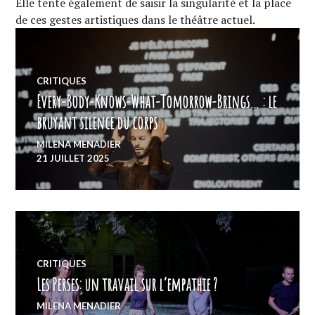
Elle tente également de saisir la singularité et la place
de ces gestes artistiques dans le théâtre actuel.
CRITIQUES
Every-Body-Knows-What-Tomorrow-Brings… : le
bruyant silence du corps
MILENA MENADIER
21 JUILLET 2025
CRITIQUES
Les Perses: un travail sur l’empathie ?
MILENA MENADIER