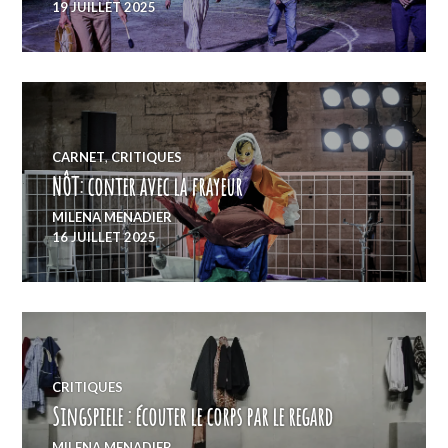
19 JUILLET 2025
CARNET
,
CRITIQUES
NÔT: conter avec la frayeur
MILENA MENADIER
16 JUILLET 2025
CRITIQUES
Singspiele : écouter le corps par le regard
MILENA MENADIER