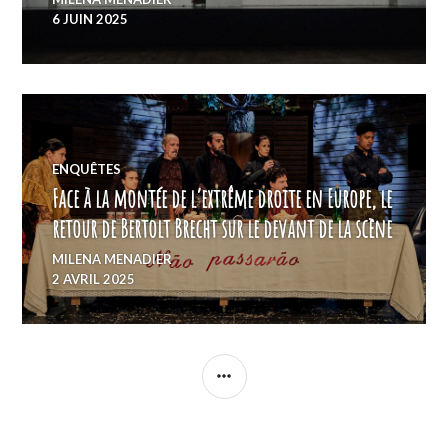
6 JUIN 2025
ENQUÊTES
Face à la montée de l’extrême droite en Europe, le
retour de Bertolt Brecht sur le devant de la scène
MILENA MENADIER
2 AVRIL 2025
COLONNE
LATÉRALE