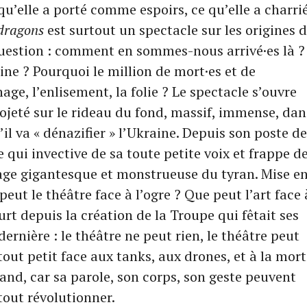
qu’elle a porté comme espoirs, ce qu’elle a charri
 dragons
est surtout un spectacle sur les origines 
 question : comment en sommes-nous arrivé·es là ?
ine ? Pourquoi le million de mort·es et de
age, l’enlisement, la folie ? Le spectacle s’ouvre
rojeté sur le rideau du fond, massif, immense, dan
’il va « dénazifier » l’Ukraine. Depuis son poste d
e qui invective de sa toute petite voix et frappe d
mage gigantesque et monstrueuse du tyran. Mise e
ut le théâtre face à l’ogre ? Que peut l’art face 
urt depuis la création de la Troupe qui fêtait ses
dernière : le théâtre ne peut rien, le théâtre peut
 tout petit face aux tanks, aux drones, et à la mort
rand, car sa parole, son corps, son geste peuvent
 tout révolutionner.