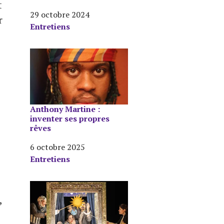
t
Date
29 octobre 2024
r
Par rapport à
Entretiens
Anthony Martine :
inventer ses propres
rêves
Date
6 octobre 2025
Par rapport à
Entretiens
,