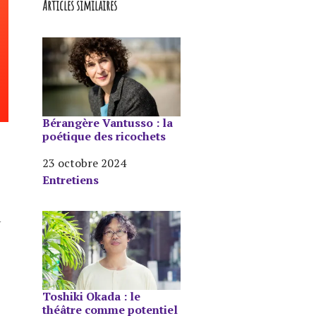
Articles similaires
e
Bérangère Vantusso : la
poétique des ricochets
Date
23 octobre 2024
Par rapport à
Entretiens
a
Toshiki Okada : le
théâtre comme potentiel