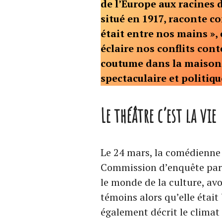
de l’Europe aux racines d
situé en 1917, raconte c
était entre nos mains »,
éclaire nos conflits con
coutume dans la maison
spectaculaire et politiq
Le théâtre c’est la vie
Le 24 mars, la comédienne 
Commission d’enquête parl
le monde de la culture, avo
témoins alors qu’elle était
également décrit le climat 