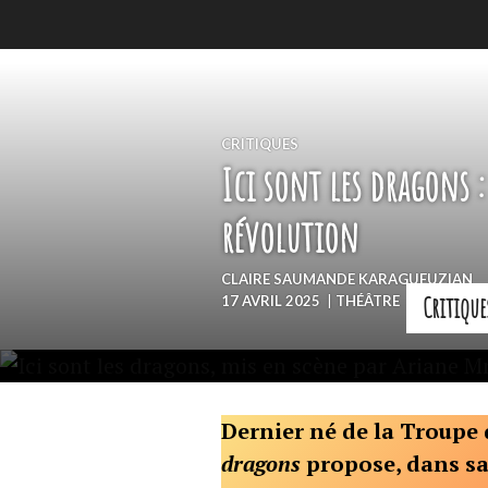
Accéder
au
contenu
principal
CRITIQUES
Ici sont les dragons : 
révolution
CLAIRE SAUMANDE KARAGUEUZIAN
Critique
17 AVRIL 2025
|
THÉÂTRE
Dernier né de la Troupe 
dragons
propose, dans sa