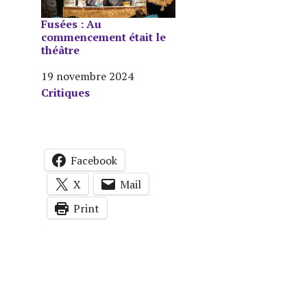
Fusées : Au
commencement était le
e
théâtre
Date
19 novembre 2024
Par rapport à
Critiques
Facebook
X
Mail
Print