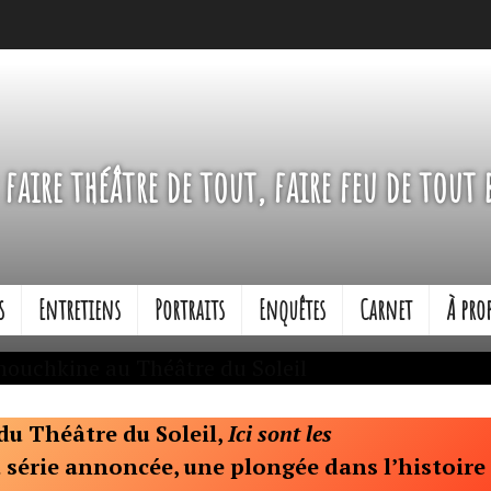
Pleins Feux
faire théâtre de tout, faire feu de tout b
s
Entretiens
Portraits
Enquêtes
Carnet
À pro
du Théâtre du Soleil,
Ici sont les
 série annoncée, une plongée dans l’histoire