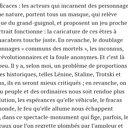
ficaces : les acteurs qui incarnent des personnag
ue nature, portent tous un masque, qui relève
que du grand-guignol, et proposent un jeu proche
trait fonctionne : la caricature de ces êtres à
 macabres touche juste. En revanche, le doublage
sonnages « communs des mortels », les inconnus,
s révolutionnaires et la foule anonymes. Et c’est là
eu. Il y a, selon moi, un problème de proportions 
s historiques, telles Lénine, Staline, Trotski et
us, ils en seront mieux critiqués ; en revanche, on
u peuple et des ordinaires nous soit rendue plus
lution, les espérances qu’elle véhicule, le fracas
monde, le feu qu’elle allume nous échappent
dans ce spectacle-monument qui fige, parfois, l
aux que l’on regrette plombés par l’ampleur et