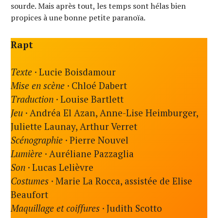
sourde. Mais après tout, les temps sont hélas bien
propices à une bonne petite paranoïa.
Rapt
Texte ·
Lucie Boisdamour
Mise en scène
·
Chloé Dabert
Traduction
·
Louise Bartlett
Jeu
·
Andréa El Azan, Anne-Lise Heimburger,
Juliette Launay, Arthur Verret
Scénographie ·
Pierre Nouvel
Lumière
·
Auréliane Pazzaglia
Son
·
Lucas Lelièvre
Costumes
·
Marie La Rocca, assistée de Elise
Beaufort
Maquillage et coiffures
·
Judith Scotto