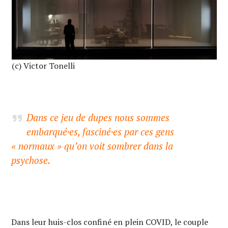
(c) Victor Tonelli
Dans ce jeu de dupes nous sommes
embarqué·es, fasciné·es par ces gens
« normaux » qu’on voit sombrer dans la
psychose.
Dans leur huis-clos confiné en plein COVID, le couple