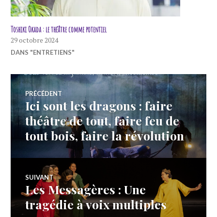
Toshiki Okada : le théâtre comme potentiel
29 octobre 2024
DANS "ENTRETIENS"
Navigation
PRÉCÉDENT
Ici sont les dragons : faire
Article
de
précédent :
théâtre de tout, faire feu de
tout bois, faire la révolution
l’article
SUIVANT
Les Messagères : Une
Article
Suivant:
tragédie à voix multiples