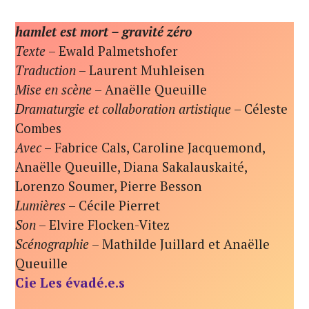
hamlet est mort – gravité zéro
Texte
– Ewald Palmetshofer
Traduction
– Laurent Muhleisen
Mise en scène
– Anaëlle Queuille
Dramaturgie et collaboration artistique
– Céleste
Combes
Avec
– Fabrice Cals, Caroline Jacquemond,
Anaëlle Queuille, Diana Sakalauskaité,
Lorenzo Soumer, Pierre Besson
Lumières
– Cécile Pierret
Son
– Elvire Flocken-Vitez
Scénographie
– Mathilde Juillard et Anaëlle
Queuille
Cie Les évadé.e.s