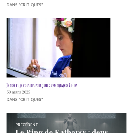
DANS "CRITIQUES"
Je crée et je vous dis pourquoi : une chambre à elles
30 mars 2025
DANS "CRITIQUES"
Navigation
PRÉCÉDENT
Le Ring de Katharsy : deus
Article