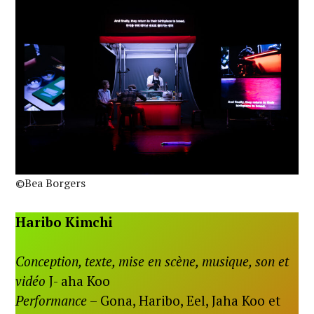
©Bea Borgers
Haribo Kimchi
Conception, texte, mise en scène, musique, son et
vidéo
J- aha Koo
Performance
– Gona, Haribo, Eel, Jaha Koo et