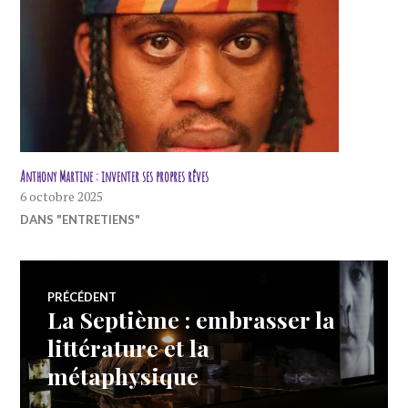
Anthony Martine : inventer ses propres rêves
6 octobre 2025
DANS "ENTRETIENS"
Navigation
PRÉCÉDENT
La Septième : embrasser la
Article
de
précédent :
littérature et la
métaphysique
l’article