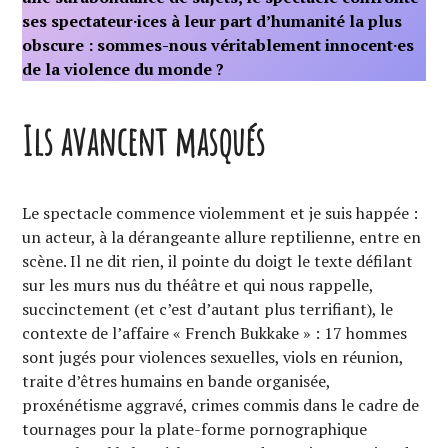
ses spectateur·ices à leur part d’humanité la plus
obscure : sommes-nous véritablement innocent·es
de la violence du monde ?
Ils avancent masqués
Le spectacle commence violemment et je suis happée :
un acteur, à la dérangeante allure reptilienne, entre en
scène. Il ne dit rien, il pointe du doigt le texte défilant
sur les murs nus du théâtre et qui nous rappelle,
succinctement (et c’est d’autant plus terrifiant), le
contexte de l’affaire « French Bukkake » : 17 hommes
sont jugés pour violences sexuelles, viols en réunion,
traite d’êtres humains en bande organisée,
proxénétisme aggravé, crimes commis dans le cadre de
tournages pour la plate-forme pornographique