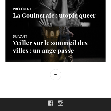
Navigation
PRÉCÉDENT
La Gouineraie : utopie queer
Article
de
précédent :
l’article
SUIVANT
Veiller sur le sommeil des
Article
Suivant:
villes : un ange passe
COLONNE
LATÉRALE
Facebook
Instagram