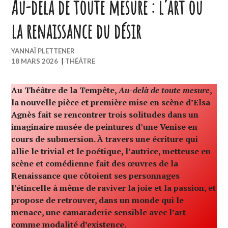
Au-delà de toute mesure : l’art ou
la renaissance du désir
YANNAÏ PLETTENER
18 MARS 2026
|
THÉÂTRE
Au Théâtre de la Tempête,
Au-delà de toute mesure
,
la nouvelle pièce et première mise en scène d’Elsa
Agnès fait se rencontrer trois solitudes dans un
imaginaire musée de peintures d’une Venise en
cours de submersion. À travers une écriture qui
allie le trivial et le poétique, l’autrice, metteuse en
scène et comédienne fait des œuvres de la
Renaissance que côtoient ses personnages
l’étincelle à même de raviver la joie et la passion, et
propose de retrouver, dans un monde qui le
menace, une camaraderie sensible avec l’art
comme modalité d’existence.