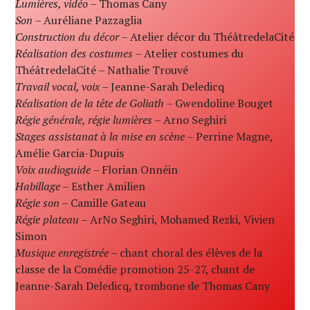
Lumières, vidéo
– Thomas Cany
Son
– Auréliane Pazzaglia
Construction du décor
– Atelier décor du ThéâtredelaCité
Réalisation des costumes
– Atelier costumes du
ThéâtredelaCité – Nathalie Trouvé
Travail vocal, voix
– Jeanne-Sarah Deledicq
Réalisation de la tête de Goliath
– Gwendoline Bouget
Régie générale, régie lumières
– Arno Seghiri
Stages assistanat à la mise en scène
– Perrine Magne,
Amélie Garcia-Dupuis
Voix audioguide
– Florian Onnéin
Habillage
– Esther Amilien
Régie son
– Camille Gateau
Régie plateau
– ArNo Seghiri, Mohamed Rezki, Vivien
Simon
Musique enregistrée
– chant choral des élèves de la
classe de la Comédie promotion 25-27, chant de
Jeanne-Sarah Deledicq, trombone de Thomas Cany