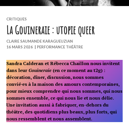
CRITIQUES
La Gouineraie : utopie queer
CLAIRE SAUMANDE KARAGUEUZIAN
16 MARS 2026
|
PERFORMANCE
THÉÂTRE
Sandra Calderan et Rébecca Chaillon nous invitent
dans leur
Gouineraie
(en ce moment au t2g) :
décoration, dîner, discussion, nous sommes
convié·es à la maison des amours contemporaines,
pour mieux comprendre qui nous sommes, qui nous
sommes ensemble, ce qui nous lie et nous délie.
Une invitation aussi à fabriquer, en-dehors du
théâtre, des quotidiens plus beaux, plus forts, qui
nous ressemblent et nous assemblent.