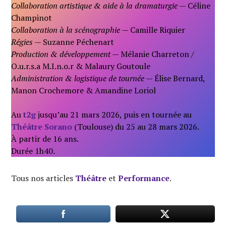
Collaboration artistique & aide à la dramaturgie
— Céline
Champinot
Collaboration à la scénographie
— Camille Riquier
Régies
— Suzanne Péchenart
Production & développement
— Mélanie Charreton /
O.u.r.s.a M.I.n.o.r & Malaury Goutoule
Administration & logistique de tournée
— Élise Bernard,
Manon Crochemore & Amandine Loriol
Au
t2g
jusqu’au 21 mars 2026, puis en tournée au
Théâtre Sorano
(Toulouse) du 25 au 28 mars 2026.
À partir de 16 ans.
Durée 1h40.
Tous nos articles
Théâtre
et
Performance
.