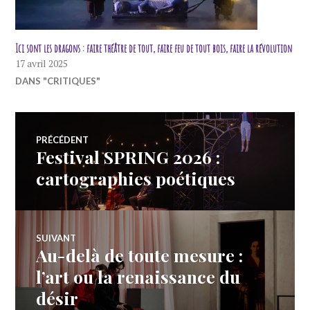
Ici sont les dragons : faire théâtre de tout, faire feu de tout bois, faire la révolution
17 avril 2025
DANS "CRITIQUES"
Navigation
PRÉCÉDENT
Festival SPRING 2026 :
Article
de
précédent :
cartographies poétiques
l’article
SUIVANT
Au-delà de toute mesure :
Article
Suivant:
l’art ou la renaissance du
désir