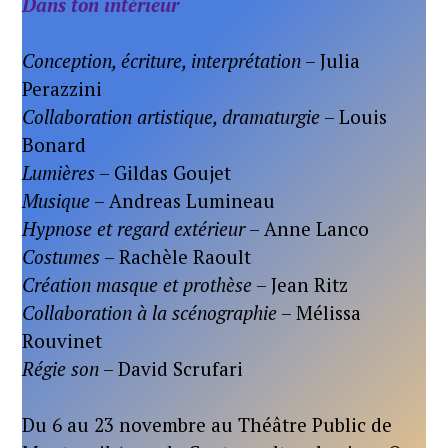
Dans ton intérieur
Conception, écriture, interprétation
– Julia
Perazzini
Collaboration artistique, dramaturgie
– Louis
Bonard
Lumières
– Gildas Goujet
Musique
– Andreas Lumineau
Hypnose et regard extérieur
– Anne Lanco
Costumes
– Rachèle Raoult
Création masque et prothèse
– Jean Ritz
Collaboration à la scénographie
– Mélissa
Rouvinet
Régie son
– David Scrufari
Du 6 au 23 novembre au Théâtre Public de