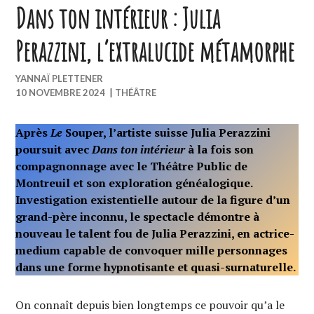
Dans ton intérieur : Julia
Perazzini, l’extralucide métamorphe
YANNAÏ PLETTENER
10 NOVEMBRE 2024
|
THÉÂTRE
Après
Le
Souper, l’artiste suisse Julia Perazzini
poursuit avec
Dans ton intérieur
à la fois son
compagnonnage avec le Théâtre Public de
Montreuil et son exploration généalogique.
Investigation existentielle autour de la figure d’un
grand-père inconnu, le spectacle démontre à
nouveau le talent fou de Julia Perazzini, en actrice-
medium capable de convoquer mille personnages
dans une forme hypnotisante et quasi-surnaturelle.
On connaît depuis bien longtemps ce pouvoir qu’a le