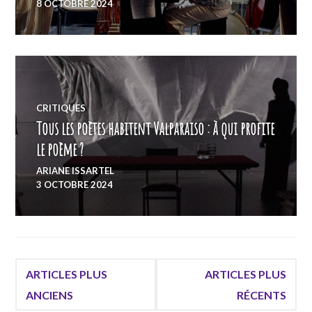
8 OCTOBRE 2024
CRITIQUES
Tous les poètes habitent Valparaiso : à qui profite
le poème ?
ARIANE ISSARTEL
3 OCTOBRE 2024
Navigation
ARTICLES PLUS
ARTICLES PLUS
ANCIENS
RÉCENTS